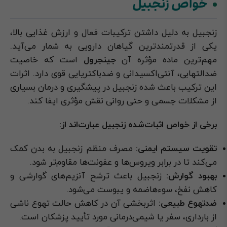
خواص زنجبیل
زنجبیل به دلیل داشتن ترکیبات فعال و ارزش غذایی بالا،
یکی از قدرتمندترین گیاهان دارویی به شمار می‌آید.
مهم‌ترین ماده مؤثره آن
جینجرول
است که خاصیت
ضدالتهابی، آنتی‌اکسیدانی و ضدباکتریایی قوی دارد. اثرات
این ترکیب باعث شده زنجبیل در پیشگیری و درمان بسیاری
از مشکلات جسمی و حتی روانی نقش مؤثری ایفا کند.
برخی از خواص اثبات‌شده زنجبیل عبارت‌اند از:
تقویت سیستم ایمنی:
مصرف منظم زنجبیل به بدن کمک
می‌کند تا در برابر ویروس‌ها و عفونت‌ها مقاوم‌تر شود.
بهبود گوارش:
زنجبیل باعث ترشح آنزیم‌های گوارشی و
کاهش نفخ، سوءهاضمه و یبوست می‌شود.
ضدتهوع طبیعی:
اثربخشی آن در کاهش حالت تهوع ناشی
از بارداری، سفر یا شیمی‌درمانی مورد تأیید پزشکان است.