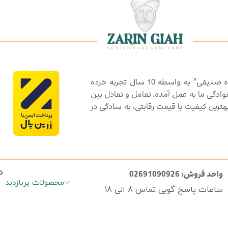
گروه تولیدی بازرگانی گیاهان دارویی و ادویه جات “زرین گیاه صدیقی” به واسطه 10 سال تجربه خرده
انوادگی ما به عمل آمده. تعامل و تعادل بین
رین کیفیت با قیمت رقابتی، به سادگی در
د
واحد فروش: 02691090926
محصولات پربازدید
ساعات پاسخ گویی تماس 8 الی 18