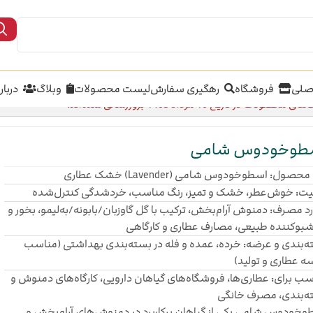
صلی
فروشگاه
رهگیری سفارش
لیست محصولات
وبلاگ
دربار
محصولات در تاریخ 16 مرداد 1405 بروزرسانی شده‌اند.
طوخودوس شامی
حصول: اسطوخودوس شامی (Lavender) خشک عطاری
یت: خوش‌عطر، خشک و تمیز، رنگ مناسب، خردشدگی کنترل‌شده
د مصرف: دمنوش آرام‌بخش، ترکیب با گل گاوزبان/بابونه/به‌لیمو، بخور و
بوکننده طبیعی، مصارف عطاری و کارگاهی
‌بندی و عرضه: خرده، عمده و فله در بسته‌بندی بهداشتی (مناسب
 عطاری و تولید)
ب برای: عطاری‌ها، فروشگاه‌های گیاهان دارویی، کارگاه‌های دمنوش و
ه‌بندی، مصرف خانگی
خودوس شامی یکی از گیاهان پرکاربرد در دمنوش‌های آرام‌بخش و