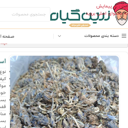
پرش به پیمایش
به محتوای اصلی بروید
صفحه ا
دسته بندی محصولات
قیمت‌های 
اس
نوع م
کیف
موار
خوش
بسته
قفسه
مناس
بست
اسطو