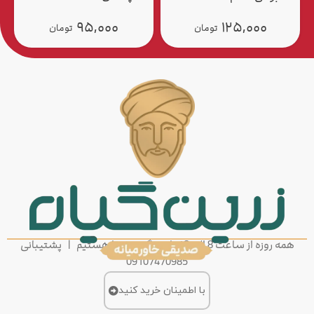
۹۵,۰۰۰
۹۵,۰۰۰
تومان
تومان
همه روزه از ساعت 8 الی 18 پاسخگوی شما هستیم | پشتیبانی
09107470985
با اطمینان خرید کنید