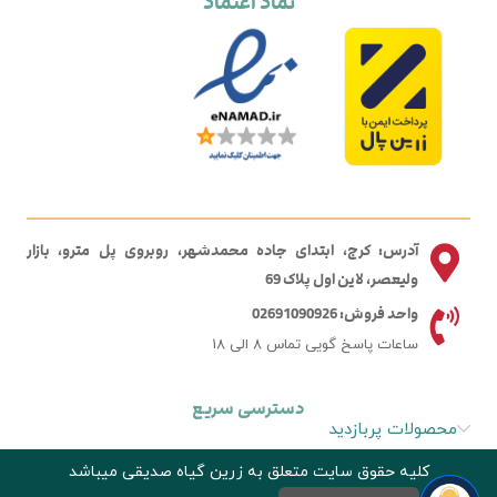
نماد اعتماد
آدرس: کرج، ابتدای جاده محمدشهر، روبروی پل مترو، بازار
ولیعصر، لاین اول پلاک 69
واحد فروش: 02691090926
ساعات پاسخ گویی تماس 8 الی 18
دسترسی سریع
محصولات پربازدید
کلیه حقوق سایت متعلق به زرین گیاه صدیقی میباشد