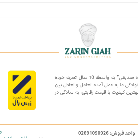
گروه تولیدی بازرگانی گیاهان دارویی و ادویه جات “زرین گیاه صدیقی” به واسطه 10 سال تجربه خرده
انوادگی ما به عمل آمده. تعامل و تعادل بین
رین کیفیت با قیمت رقابتی، به سادگی در
د
واحد فروش: 02691090926