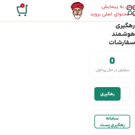
پرش به پیمایش
0
۰
تومان
به محتوای اصلی بروید
رهگیری
هوشمند
سفارشات
0
سفارش در حال پردازش
رهگیری
سامانه
رهگیری پست