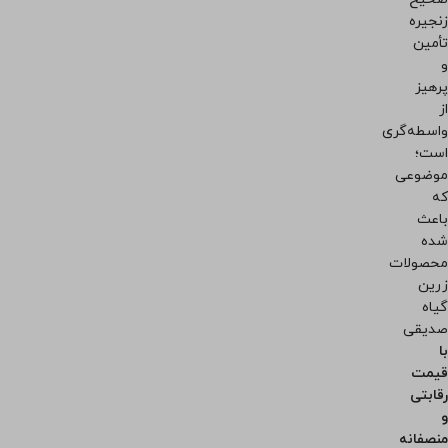
زنجیره
تأمین
و
پرهیز
از
واسطه‌گری
است؛
موضوعی
که
باعث
شده
محصولات
زرین
گیاه
صدیقی
با
قیمت
رقابتی
و
منصفانه