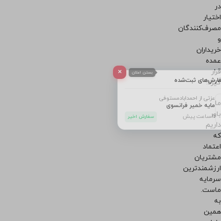
در
اختیار
مصرف‌کنندگان
و
خریداران
عمده
×
قرار
بستن اعلان
آخرین سفارش‌های ثبت‌شده
گیرد.
عزتی از احمدابادمستوفی
ما
مایه خمیر فرانسوی
باور
11 ساعت پیش
سفارش اخیر
داریم
که
اعتماد
مشتریان
ارزشمندترین
سرمایه
ماست.
به
همین