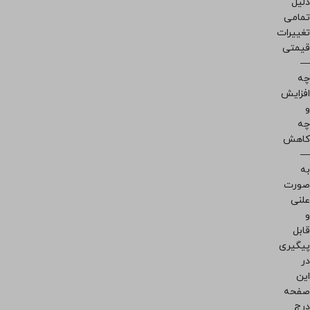
دلیل
تمامی
تغییرات
قیمتی
—
چه
افزایش
و
چه
کاهش
—
به
صورت
علنی
و
قابل
پیگیری
در
این
صفحه
درج