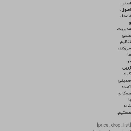
اساس
اصول،
انصاف
و
مدیریت
علمی
تنظیم
می‌کند،
ما
در
زرین
گیاه
صدیقی
آماده
همکاری
با
شما
هستیم.
[price_drop_list]