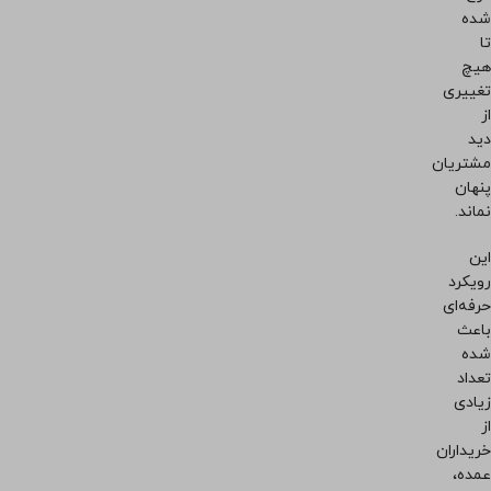
شده
تا
هیچ
تغییری
از
دید
مشتریان
پنهان
نماند.
این
رویکرد
حرفه‌ای
باعث
شده
تعداد
زیادی
از
خریداران
عمده،