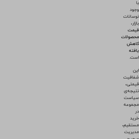
با
وجود
نوسانات
بازار،
قیمت
محصولات
کاهش
یافته
است.
این
شفافیت
قیمتی،
نتیجه‌ی
سیاست
مجموعه
در
خرید
مستقیم،
مدیریت
صحیح