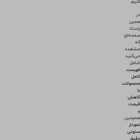
کنیم.
در
همین
راستا،
صفحه‌ای
که
مشاهده
می‌کنید
شامل
فهرست
کامل
محصولات
با
کاهش
قیمت
و
همچنین
نمودار
ستونی
دقیق