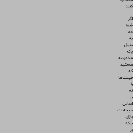
کنند.
اگر
شما
هم
به
دنبال
یک
مجموعه
هستید
که
قیمت‌ها
را
نه
بر
اساس
هیجانات
بازار،
بلکه
بر