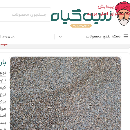
پرش به پیمایش
به محتوای اصلی بروید
صفحه ا
دسته بندی محصولات
قیمت‌های 
با
نوع
نام‌
کیفی
نوع 
بوی
موار
استف
بسته
فرو