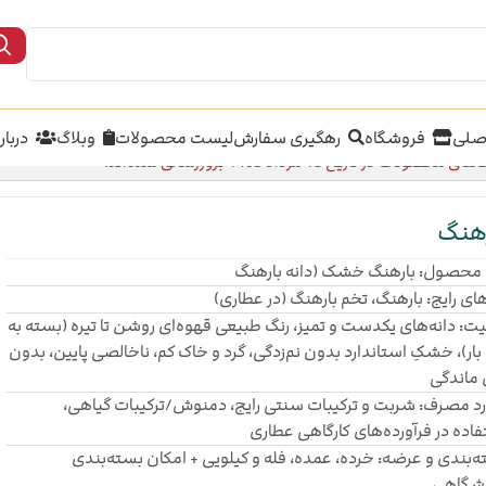
صلی
فروشگاه
رهگیری سفارش
لیست محصولات
وبلاگ
دربار
محصولات در تاریخ 18 مرداد 1405 بروزرسانی شده‌اند.
رهنگ
 محصول: بارهنگ خشک (دانه بارهنگ
های رایج: بارهنگ، تخم بارهنگ (در عطاری)
ت: دانه‌های یکدست و تمیز، رنگ طبیعی قهوه‌ای روشن تا تیره (بسته به
بار)، خشکِ استاندارد بدون نم‌زدگی، گرد و خاک کم، ناخالصی پایین، بدون
 ماندگی
د مصرف: شربت و ترکیبات سنتی رایج، دمنوش/ترکیبات گیاهی،
اده در فرآورده‌های کارگاهی عطاری
‌بندی و عرضه: خرده، عمده، فله و کیلویی + امکان بسته‌بندی
شگاهی