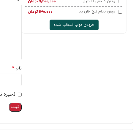
۹,۲۰۰,۰۰۰
تومان
روغن کندش 1 لیتری
۱۳۰,۰۰۰
تومان
روغن بادام تلخ خان بابا
افزودن موارد انتخاب شده
بستن اعلان
نام
*
آخرین سفارش‌های ثبت‌شده
مشتری‌های فروشگاه به‌تازگی این محصولات را سفارش داده‌اند
قربانی از کرج
ذخیره نا
مایه خمیر فرانسوی (125گرمی)
7 ساعت پیش
سفارش اخیر