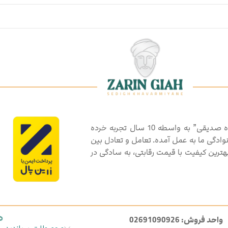
گروه تولیدی بازرگانی گیاهان دارویی و ادویه جات “زرین گیاه صدیقی” به واسطه 10 سال تجربه خرده
انوادگی ما به عمل آمده. تعامل و تعادل بین
رین کیفیت با قیمت رقابتی، به سادگی در
د
واحد فروش: 02691090926