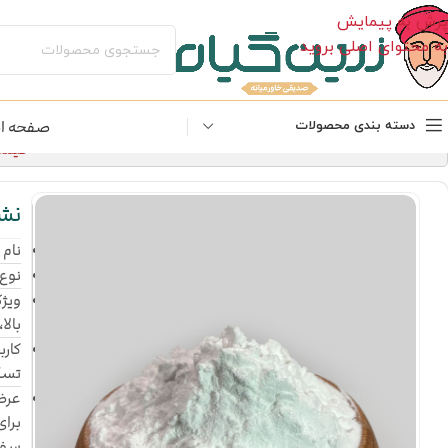
پرش به پیمایش
به محتوای اصلی بروید
صفحه ا
دسته بندی محصولات
قیمت‌های 
نش
نام
نوع:
ویژگ
بالا
کارب
تسک
عرضه
برای
سفا