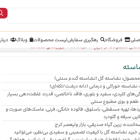
صلی
فروشگاه
رهگیری سفارش
لیست محصولات
وبلاگ
دربار
محصولات در تاریخ 17 مرداد 1405 بروزرسانی شده‌اند.
استه
 محصول: نشاسته گل (نشاسته گندم سنتی)
 نشاسته خوراکی و درمانی (دانه درشت/تکه‌ای)
ی‌های کلیدی: سفید و بلوری، فاقد ناخالصی، قدرت غلظت‌دهی بسیار
، طعم و بوی مطبوع سنتی
ردها: تهیه مسقطی، باسلوق، فالوده خانگی، فرنی، ماسک‌های صورت و
ین سرفه و گلودرد
‌کننده: زرین گیاه صدیقی، بازار ولیعصر کرج
 خرید نشاسته گل با کیفیت تضمینی و سفیدی بی‌نظیر، می‌توانید
رش خود را فقط از طریق سایت زرین گیاه صدیقی ثبت کنید. هماهنگی