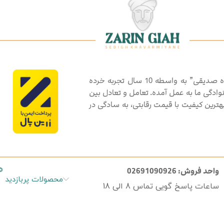
گروه تولیدی بازرگانی گیاهان دارویی و ادویه جات “زرین گیاه صدیقی” به واسطه 10 سال تجربه خرده
انوادگی ما به عمل آمده. تعامل و تعادل بین
رین کیفیت با قیمت رقابتی، به سادگی در
د
واحد فروش: 02691090926
محصولات پربازدید
ساعات پاسخ گویی تماس 8 الی 18